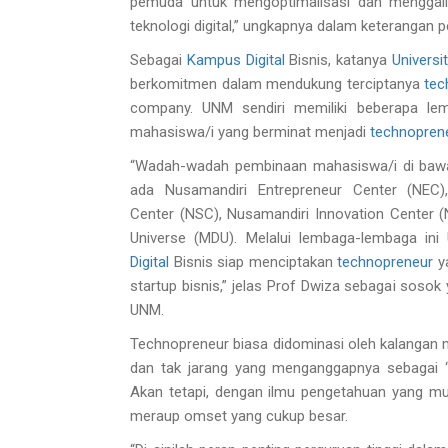
pemuda untuk mengoptimalisasi dan menggali 
teknologi digital,” ungkapnya dalam keterangan p
Sebagai
Kampus Digital
Bisnis, katanya
Universi
berkomitmen dalam mendukung terciptanya
tec
company. UNM sendiri memiliki beberapa le
mahasiswa/i yang berminat menjadi
technopren
“Wadah-wadah pembinaan mahasiswa/i di baw
ada Nusamandiri Entrepreneur Center (NEC)
Center (NSC), Nusamandiri Innovation Center (N
Universe (MDU). Melalui lembaga-lembaga in
Digital
Bisnis siap menciptakan
technopreneur
ya
startup bisnis,” jelas Prof Dwiza sebagai sosok 
UNM.
Technopreneur biasa didominasi oleh kalangan 
dan tak jarang yang menganggapnya sebagai ‘i
Akan tetapi, dengan ilmu pengetahuan yang
meraup omset yang cukup besar.