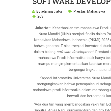
SOFTWARE DEVELO
By
administrator
Prestasi Mahasiswa
268
Jakarta–
Keberhasilan tim mahasiswa Prodi In
Nusa Mandiri (UNM) menjadi finalis dalam Pa
Kreativitas Mahasiswa Indonesia (PIKMI) 2025 
bahwa generasi Z siap menjadi inovator di duni
dalam bidang
software development.
Prestasi 
mahasiswa Prodi Informatika tidak hanya belaj
mampu mengimplementasikan keahlian mere
bergengsi tingkat nasional
Kaprodi Informatika Universitas Nusa Mandi
mengungkapkan bahwa pencapaian ini sebagai
mahasiswa prodi Informatika dalam membangun 
inovatif dan berdampak lua
“Ada dua tim yang membanggakan yakni tim Eclip
Saputra, Anjas Rani, Kurniawantoro dan tim Info