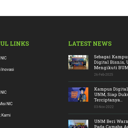
UL LINKS
LATEST NEWS
Sebagai Kampu
 NIC
Digital Bisnis
Mengikuti BUMN
 Inovasi
26-Feb-2025
Kampus Digital
 NIC
UNM, Siap Duk
Terciptanya...
Misi NIC
03-Nov-2022
 Kami
UNM Beri Warn
Pada Camaba A