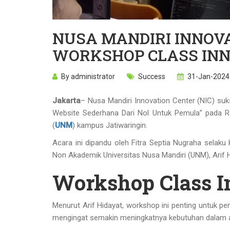
NUSA MANDIRI INNOV
WORKSHOP CLASS IN
By
administrator
Success
31-Jan-2024
Jakarta
– Nusa Mandiri Innovation Center (NIC) s
Website Sederhana Dari Nol Untuk Pemula” pada Ra
(
UNM
) kampus Jatiwaringin.
Acara ini dipandu oleh Fitra Septia Nugraha selaku
Non Akademik Universitas Nusa Mandiri (UNM), Arif H
Workshop Class I
Menurut Arif Hidayat, workshop ini penting untuk p
mengingat semakin meningkatnya kebutuhan dalam a