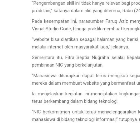
“Pengembangan skill ini tidak hanya relevan bagi prod
prodi lain,” katanya dalam rilis yang diterima, Rabu (24
Pada kesempatan ini, narasumber Faruq Aziz meny
Visual Studio Code, hingga praktik membuat keran
“website bisa diartikan sebagai halaman yang berisi
melalui internet oleh masyarakat luas,” jelasnya.
Sementara itu, Fitra Septia Nugraha selaku kep
pembinaan NIC yang berkelanjutan.
“Mahasiswa diharapkan dapat terus mengikuti kegi
mereka dalam membuat website yang bermanfaat unt
Ia menjelaskan kegiatan ini menciptakan lingkung
terus berkembang dalam bidang teknologi.
“NIC berkomitmen untuk terus menyelenggarakan 
mahasiswa di bidang teknologi informasi,” tutupnya. 