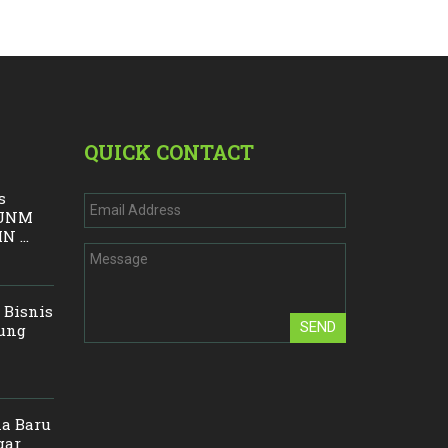
QUICK CONTACT
s
, UNM
 ...
 Bisnis
SEND
ung
a Baru
gar