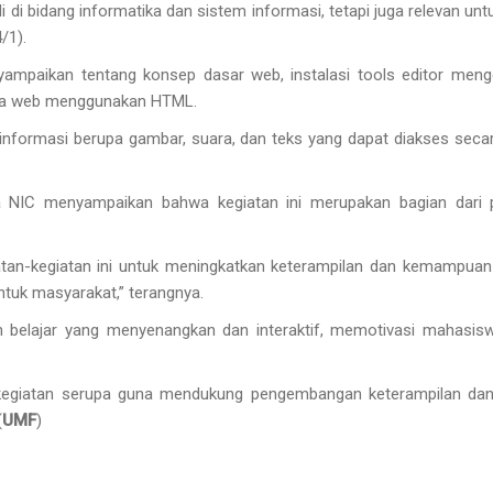
i di bidang informatika dan sistem informasi, tetapi juga relevan unt
/1).
ampaikan tentang konsep dasar web, instalasi tools editor men
gka web menggunakan HTML.
 informasi berupa gambar, suara, dan teks yang dapat diakses secar
ala NIC menyampaikan bahwa kegiatan ini merupakan bagian dari
atan-kegiatan ini untuk meningkatkan keterampilan dan kemampuan 
uk masyarakat,” terangnya.
an belajar yang menyenangkan dan interaktif, memotivasi mahasis
kegiatan serupa guna mendukung pengembangan keterampilan dan
(
UMF
)