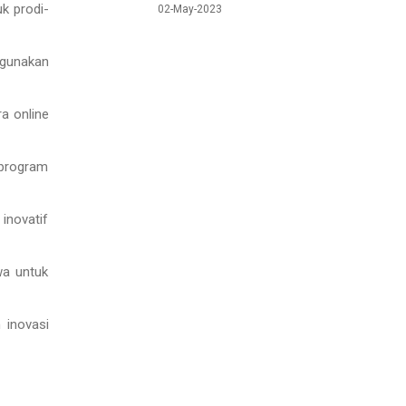
uk prodi-
02-May-2023
ggunakan
a online
 program
inovatif
wa untuk
 inovasi