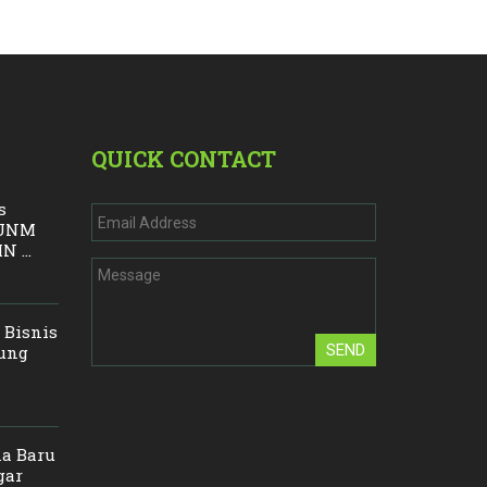
QUICK CONTACT
s
, UNM
 ...
 Bisnis
SEND
ung
a Baru
gar