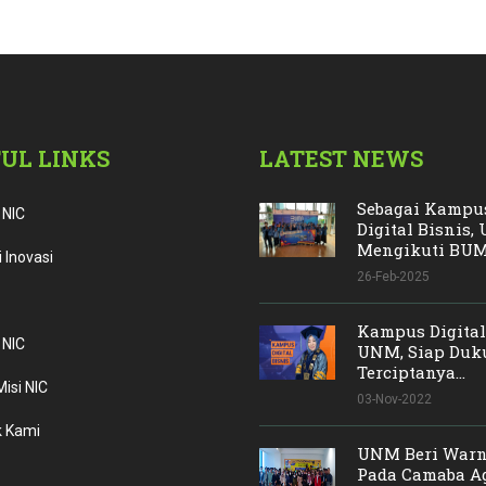
UL LINKS
LATEST NEWS
Sebagai Kampu
 NIC
Digital Bisnis
Mengikuti BUMN
 Inovasi
26-Feb-2025
Kampus Digital
 NIC
UNM, Siap Duk
Terciptanya...
Misi NIC
03-Nov-2022
 Kami
UNM Beri Warn
Pada Camaba A