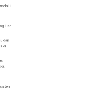
melalui
ng luar
i, dan
s di
as
gi,
sisten