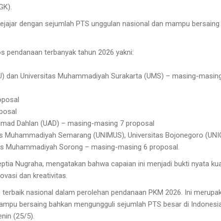
GK).
sejajar dengan sejumlah PTS unggulan nasional dan mampu bersaing
s pendanaan terbanyak tahun 2026 yakni:
U) dan Universitas Muhammadiyah Surakarta (UMS) – masing-masin
oposal
oposal
 Ahmad Dahlan (UAD) – masing-masing 7 proposal
sitas Muhammadiyah Semarang (UNIMUS), Universitas Bojonegoro (UN
tas Muhammadiyah Sorong – masing-masing 6 proposal.
eptia Nugraha, mengatakan bahwa capaian ini menjadi bukti nyata kua
vasi dan kreativitas.
TS terbaik nasional dalam perolehan pendanaan PKM 2026. Ini merupa
pu bersaing bahkan mengungguli sejumlah PTS besar di Indonesia
nin (25/5).