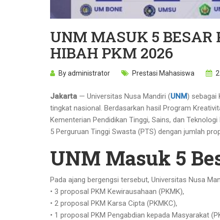
UNM MASUK 5 BESAR 
HIBAH PKM 2026
By
administrator
Prestasi Mahasiswa
2
Jakarta
— Universitas Nusa Mandiri (
UNM
) sebagai
tingkat nasional. Berdasarkan hasil Program Krea
Kementerian Pendidikan Tinggi, Sains, dan Teknologi
5 Perguruan Tinggi Swasta (PTS) dengan jumlah prop
UNM Masuk 5 Besa
Pada ajang bergengsi tersebut, Universitas Nusa Man
• 3 proposal PKM Kewirausahaan (PKMK),
• 2 proposal PKM Karsa Cipta (PKMKC),
• 1 proposal PKM Pengabdian kepada Masyarakat (