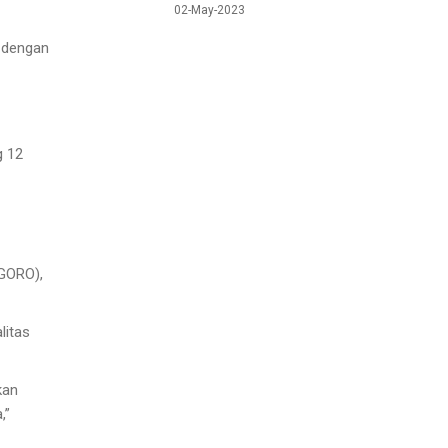
02-May-2023
 dengan
g 12
IGORO),
litas
kan
,”