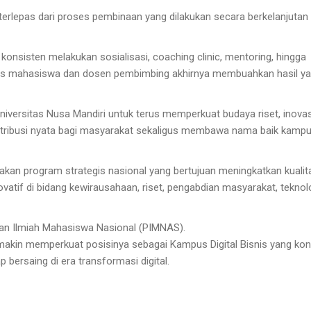
erlepas dari proses pembinaan yang dilakukan secara berkelanjutan 
konsisten melakukan sosialisasi, coaching clinic, mentoring, hingga
as mahasiswa dan dosen pembimbing akhirnya membuahkan hasil ya
Universitas Nusa Mandiri untuk terus memperkuat budaya riset, inovas
ribusi nyata bagi masyarakat sekaligus membawa nama baik kampu
kan program strategis nasional yang bertujuan meningkatkan kualit
atif di bidang kewirausahaan, riset, pengabdian masyarakat, teknolo
ekan Ilmiah Mahasiswa Nasional (PIMNAS).
emakin memperkuat posisinya sebagai Kampus Digital Bisnis yang kon
 bersaing di era transformasi digital.