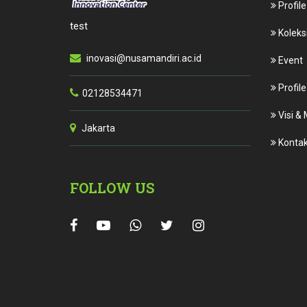
Profile
test
Koleksi
inovasi@nusamandiri.ac.id
Event
Profile
02128534471
Visi & 
Jakarta
Kontak
FOLLOW US