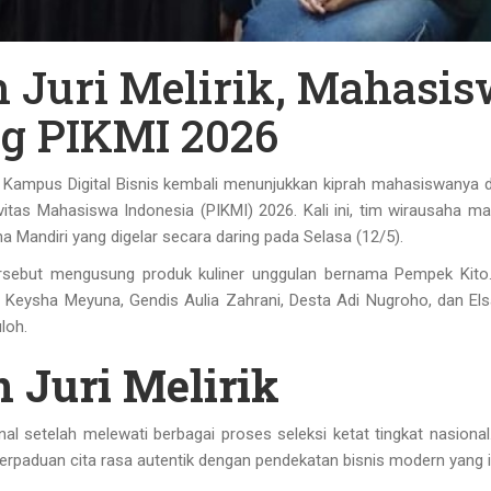
n Juri Melirik, Mahasi
g PIKMI 2026
 Kampus Digital Bisnis kembali menunjukkan kiprah mahasiswanya di
ivitas Mahasiswa Indonesia (PIKMI) 2026. Kali ini, tim wirausaha m
 Mandiri yang digelar secara daring pada Selasa (12/5).
sebut mengusung produk kuliner unggulan bernama Pempek Kito.
ma Keysha Meyuna, Gendis Aulia Zahrani, Desta Adi Nugroho, dan Els
loh.
 Juri Melirik
al setelah melewati berbagai proses seleksi ketat tingkat nasional
rpaduan cita rasa autentik dengan pendekatan bisnis modern yang i