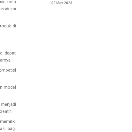
uan rasa
02-May-2023
produksi
roduk di
to dapat
arnya.
ompetisi
an model
 menjadi
reatif.
memiliki
asi bagi