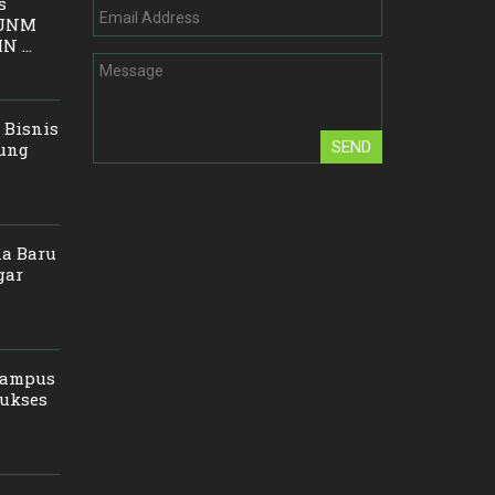
s
, UNM
 ...
 Bisnis
SEND
ung
a Baru
gar
Kampus
Sukses