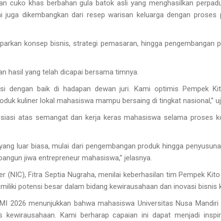
an cuko khas berbahan gula batok asli yang menghasilkan perpad
i juga dikembangkan dari resep warisan keluarga dengan proses 
aparkan konsep bisnis, strategi pemasaran, hingga pengembangan p
n hasil yang telah dicapai bersama timnya.
asi dengan baik di hadapan dewan juri. Kami optimis Pempek Ki
oduk kuliner lokal mahasiswa mampu bersaing di tingkat nasional,” uj
siasi atas semangat dan kerja keras mahasiswa selama proses k
ng luar biasa, mulai dari pengembangan produk hingga penyusun
angun jiwa entrepreneur mahasiswa,” jelasnya.
r (NIC), Fitra Septia Nugraha, menilai keberhasilan tim Pempek Kito
liki potensi besar dalam bidang kewirausahaan dan inovasi bisnis k
KMI 2026 menunjukkan bahwa mahasiswa Universitas Nusa Mandiri 
 kewirausahaan. Kami berharap capaian ini dapat menjadi inspir