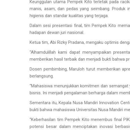
Keunggulan utama Pempek Kito terletak pada racik
manis, asam, dan pedas yang seimbang. Produk in
higienis dan standar kualitas yang terjaga.
Dalam sesi presentasi final, tim Pempek Kito mem
hadapan dewan juri nasional.
Ketua tim, Abi Rizky Pradana, mengaku optimis denga
“Alhamdulillah kami dapat menyampaikan present
memberikan hasil terbaik dan menjadi bukti bahwa pr
Dosen pembimbing, Maruloh turut memberikan apre
berlangsung.
“Mahasiswa menunjukkan komitmen dan semangat ya
bisnis. Ini menjadi pengalaman berharga dalam memb
Sementara itu, Kepala Nusa Mandiri Innovation Cente
bukti bahwa mahasiswa Universitas Nusa Mandiri memi
“Keberhasilan tim Pempek Kito menembus final PI
potensi besar dalam menciptakan inovasi berbasis