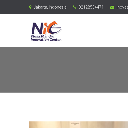
Jakarta, Indonesia
02128534471
inovas