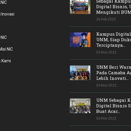
Sebagai Kampu
 NIC
Digital Bisnis
Mengikuti BUMN
 Inovasi
26-Feb-2025
Kampus Digital
 NIC
UNM, Siap Duk
Terciptanya...
Misi NIC
03-Nov-2022
 Kami
UNM Beri Warn
Pada Camaba A
Lebih Inovati...
03-Nov-2022
UNM Sebagai 
Digital Bisnis 
Buat Acar...
03-Nov-2022